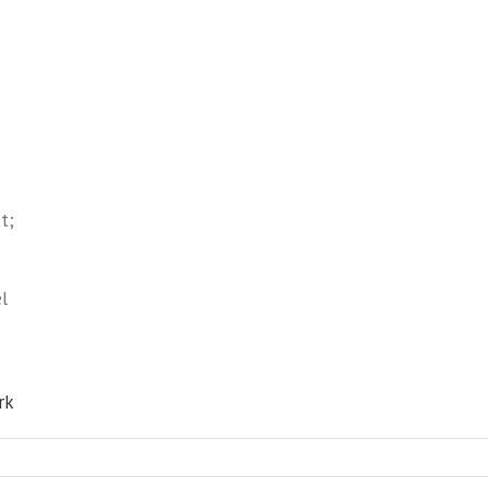
t;
l
rk