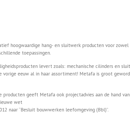
itatief hoogwaardige hang- en sluitwerk producten voor zowel
schillende toepassingen.
ligheidsproducten levert zoals: mechanische cilinders en slu
e vorige eeuw al in haar assortiment! Metafa is groot gewor
 producten geeft Metafa ook projectadvies aan de hand van de
nieuwe wet
2012 naar “Besluit bouwwerken leefomgeving (Bbl)”.